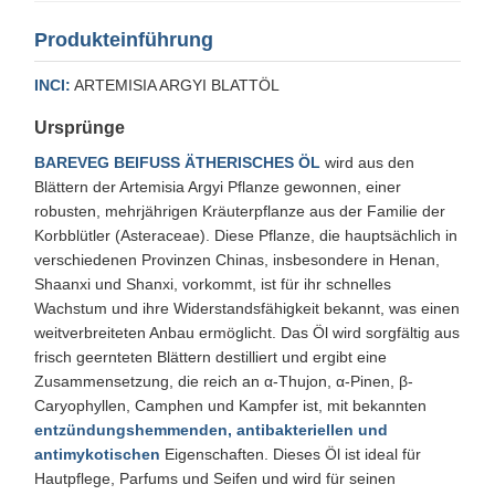
Produkteinführung
INCI:
ARTEMISIA ARGYI BLATTÖL
Ursprünge
BAREVEG BEIFUSS ÄTHERISCHES ÖL
wird aus den
Blättern der Artemisia Argyi Pflanze gewonnen, einer
robusten, mehrjährigen Kräuterpflanze aus der Familie der
Korbblütler (Asteraceae). Diese Pflanze, die hauptsächlich in
verschiedenen Provinzen Chinas, insbesondere in Henan,
Shaanxi und Shanxi, vorkommt, ist für ihr schnelles
Wachstum und ihre Widerstandsfähigkeit bekannt, was einen
weitverbreiteten Anbau ermöglicht. Das Öl wird sorgfältig aus
frisch geernteten Blättern destilliert und ergibt eine
Zusammensetzung, die reich an α-Thujon, α-Pinen, β-
Caryophyllen, Camphen und Kampfer ist, mit bekannten
entzündungshemmenden, antibakteriellen und
antimykotischen
Eigenschaften. Dieses Öl ist ideal für
Hautpflege, Parfums und Seifen und wird für seinen