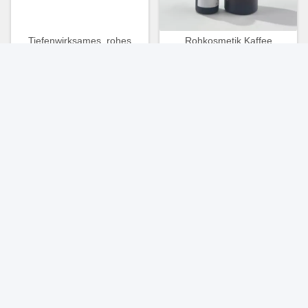
Tiefenwirksames, rohes
Rohkosmetik Kaffee
ätherisches Öl der
ätherisches Öl KAUFE
Damaszener Rose 90106-
ARABICA KAUFE SEED OIL
Erhalten Sie besten Preis
38-0 8007-01-0
Erhalten Sie besten Preis
Antioxidans und
Revitalisierung
Rohstoffe Perilla Ocymoides
Hautpflege Rosenblütenöl
Blattextrakt beruhigend
Parfum Cas Nr. 8007-01-0
gegen Allergien und uraltes
Zur Entspannung & Anti-