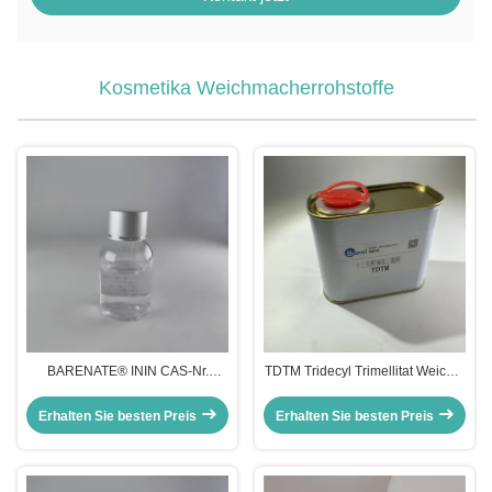
Kosmetika Weichmacherrohstoffe
BARENATE® ININ CAS-Nr.
TDTM Tridecyl Trimellitat Weicher
59219-71-5 Isononylisononanoat
Pigmentträger & Rizinusöl-
für Formulierungen mit
Alternative
Erhalten Sie besten Preis
Erhalten Sie besten Preis
Seidenfinish