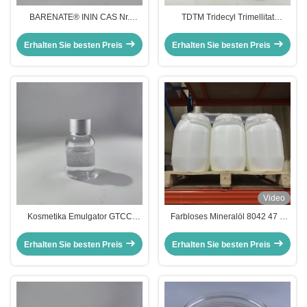
BARENATE® ININ CAS Nr.
TDTM Tridecyl Trimellitat
59219-71-5 Isononyl Isononanoat
Multifunktioneller Ester für
zur Stabilität der Formulierung
hochwertige Hautpflege-
Erhalten Sie besten Preis
Erhalten Sie besten Preis
Farbenkosmetik
Video
Kosmetika Emulgator GTCC
Farbloses Mineralöl 8042 47 5
Caprylic / Capric Triglyceride
Kosmetika Weichmacherrohstoffe
Erfrischend
Erhalten Sie besten Preis
Erhalten Sie besten Preis
Feuchtigkeitsspendend