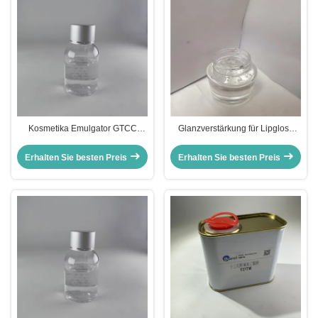
Kosmetika Emulgator GTCC
Glanzverstärkung für Lipgloss
Caprylic / Capric Triglyceride
Polyisobutene Kosmetik CAS
hochreines Emolliens
9003-27-4 Kernfunktionen
Erhalten Sie besten Preis
Erhalten Sie besten Preis
Rissbeständigkeit
Molekülgewicht 1345