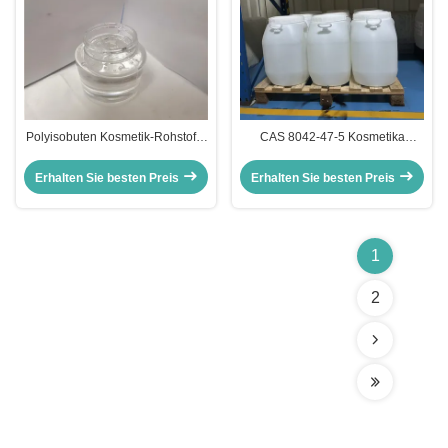
Polyisobuten Kosmetik-Rohstoffe
CAS 8042-47-5 Kosmetika
CAS 9003-27-4 für Lipgloss-
Weichmacher Farblos Nicht
Basis
fluoreszierend
Erhalten Sie besten Preis
Erhalten Sie besten Preis
1
2