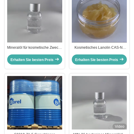
Mineralöl für kosmetische Zwecke
Kosmetisches Lanolin CAS-Nr.
mit hoher Reinheit für
8006-54-0 Multifunktionelles
multifunktionale Anwendungen
Emolliens
Erhalten Sie besten Preis
Erhalten Sie besten Preis
Video