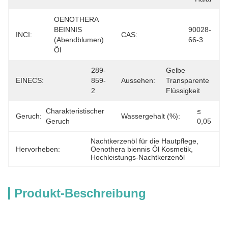
OENOTHERA 
BEINNIS 
90028-
INCI:
CAS:
(Abendblumen) 
66-3
Öl
289-
Gelbe 
EINECS:
859-
Aussehen:
Transparente 
2
Flüssigkeit
Charakteristischer 
≤ 
Geruch:
Wassergehalt (%):
Geruch
0,05
Nachtkerzenöl für die Hautpflege
, 
Hervorheben:
Oenothera biennis Öl Kosmetik
, 
Hochleistungs-Nachtkerzenöl
Produkt-Beschreibung