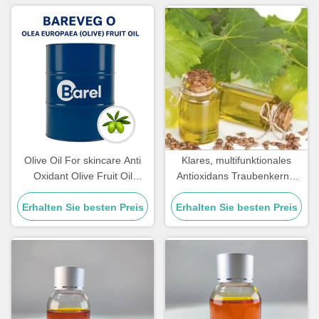
Olive Oil For skincare Anti
Klares, multifunktionales
Oxidant Olive Fruit Oil
Antioxidans Traubenkernöl
Natural Nourishing &
Vitis Vinifera Samenextrakt
Erhalten Sie besten Preis
Antioxidant Skincare
Erhalten Sie besten Preis
für leistungsstarke
Hautpflege