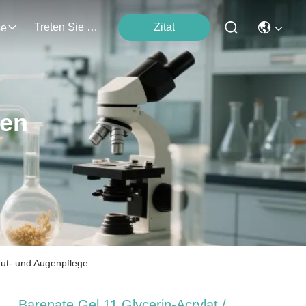
Treten Sie Mit Uns In Verbindung
Zitat
se
ten
aut- und Augenpflege
Barenate Gel 11 Glycerin-Acrylat /