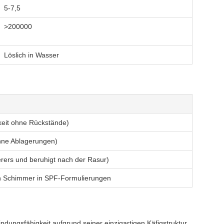
5-7,5
>200000
Löslich in Wasser
keit ohne Rückstände)
ohne Ablagerungen)
erers und beruhigt nach der Rasur)
ßen Schimmer in SPF-Formulierungen
dungsfähigkeit aufgrund seiner einzigartigen Käfigstruktur