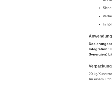
Siche
Verbe
In hö
Anwendung 
Dosierungsbe
Integration:
D
Synergien:
Lä
Verpackung
20 kg/Kunststo
An einem luftd