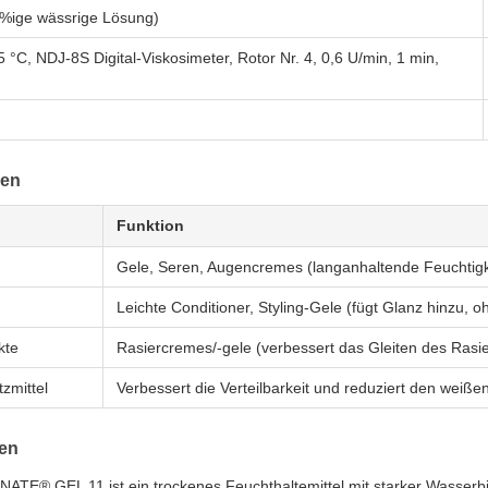
%ige wässrige Lösung)
25 °C, NDJ-8S Digital-Viskosimeter, Rotor Nr. 4, 0,6 U/min, 1 min,
en
Funktion
Gele, Seren, Augencremes (langanhaltende Feuchtig
Leichte Conditioner, Styling-Gele (fügt Glanz hinzu, 
kte
Rasiercremes/-gele (verbessert das Gleiten des Rasi
zmittel
Verbessert die Verteilbarkeit und reduziert den wei
ten
ATE® GEL 11 ist ein trockenes Feuchthaltemittel mit starker Wasserbin