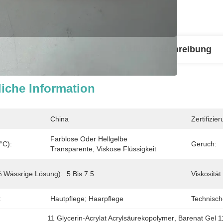
iche Information
Produkt-Beschreibung
iche Information
China
Zertifizier
Farblose Oder Hellgelbe 
°C):
Geruch:
Transparente, Viskose Flüssigkeit
 Wässrige Lösung):
5 Bis 7.5
Viskosität
:
Hautpflege; Haarpflege
Technische
11 Glycerin-Acrylat Acrylsäurekopolymer
, 
Barenat Gel 1