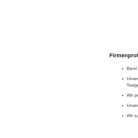
Firmenprof
Barel
Unser
Testg
Wir p
Unser
Wir s