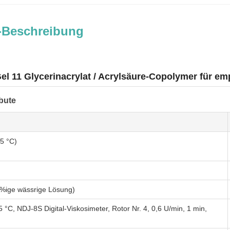
-Beschreibung
el 11 Glycerinacrylat / Acrylsäure-Copolymer für e
bute
5 °C)
%ige wässrige Lösung)
25 °C, NDJ-8S Digital-Viskosimeter, Rotor Nr. 4, 0,6 U/min, 1 min,