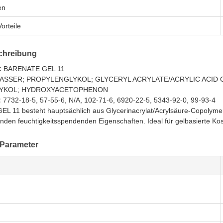
en
orteile
chreibung
:
BARENATE GEL 11
SSER; PROPYLENGLYKOL; GLYCERYL ACRYLATE/ACRYLIC ACID C
YKOL; HYDROXYACETOPHENON
:
7732-18-5, 57-55-6, N/A, 102-71-6, 6920-22-5, 5343-92-0, 99-93-4
 11 besteht hauptsächlich aus Glycerinacrylat/Acrylsäure-Copolymer,
nden feuchtigkeitsspendenden Eigenschaften. Ideal für gelbasierte K
 Parameter