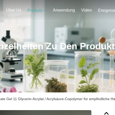
Über Us
Anwendung
Video
Produits
Ereignis
nzelheiten Zu Den Produk
ate Gel 11 Glycerin-Acrylat / Acrylsäure-Copolymer für empfindliche H