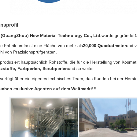
sprofil
 (GuangZhou) New Material Technology Co., Ltd.
wurde gegründet
1
e Fabrik umfasst eine Fläche von mehr als
20,000 Quadratmeter
und v
ahl von Präzisionsprüfgeräten.
 produziert hauptsächlich Rohstoffe, die für die Herstellung von Kosmet
zstoffe, Farbperlen, Scrubperlen
und so weiter.
 verfügt über ein eigenes technisches Team, das Kunden bei der Herst
uchen exklusive Agenten auf dem Weltmarkt!!!