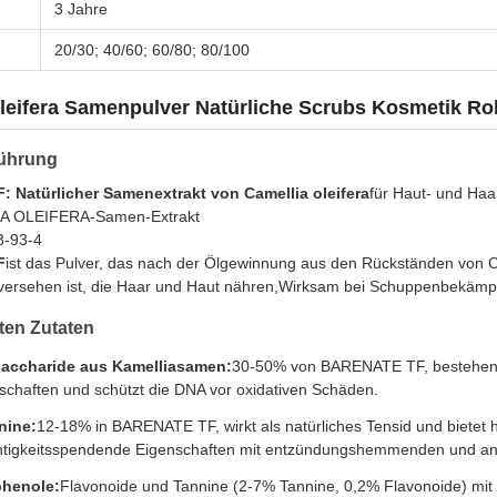
3 Jahre
20/30; 40/60; 60/80; 80/100
leifera Samenpulver Natürliche Scrubs Kosmetik Ro
führung
 Natürlicher Samenextrakt von Camellia oleifera
für Haut- und Haa
A OLEIFERA-Samen-Extrakt
3-93-4
F
ist das Pulver, das nach der Ölgewinnung aus den Rückständen von 
 versehen ist, die Haar und Haut nähren,Wirksam bei Schuppenbekämpf
ten Zutaten
saccharide aus Kamelliasamen:
30-50% von BARENATE TF, bestehend 
schaften und schützt die DNA vor oxidativen Schäden.
nine:
12-18% in BARENATE TF, wirkt als natürliches Tensid und bietet
tigkeitsspendende Eigenschaften mit entzündungshemmenden und anti
phenole:
Flavonoide und Tannine (2-7% Tannine, 0,2% Flavonoide) mit he