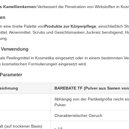
s Kamellienkernen:
Verbessert die Penetration von Wirkstoffen in Kos
en
n eine breite Palette von
Produkte zur Körperpflege
, einschließlich 
ttel, Aknenmittel, Scrubs und Gesichtsmasken.Juckreiz beruhigend, 
ung.
 Verwendung
t als Peelingmittel in Kosmetika eingesetzt oder in einem bestimmten Ve
ie kosmetischen Formulierungen eingesetzt wird.
 Parameter
eichnung
BAREBATE TF (Pulver aus Samen von C
Abhängig von der Partikelgröße reicht e
Pulver
Charakteristischer Geruch
t (auf trockener Basis)