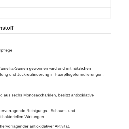
hstoff
rpflege
Camellia-Samen gewonnen wird und mit nützlichen
ung und Juckreizlinderung in Haarpflegeformulierungen.
aus sechs Monosacchariden, besitzt antioxidative
 hervorragende Reinigungs-, Schaum- und
bakteriellen Wirkungen.
rvorragender antioxidativer Aktivität.