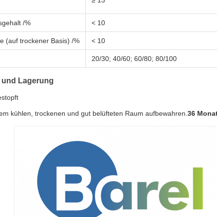
≥ 13
sgehalt /%
< 10
 (auf trockener Basis) /%
< 10
20/30; 40/60; 60/80; 80/100
 und Lagerung
stopft
nem kühlen, trockenen und gut belüfteten Raum aufbewahren.
36 Mona