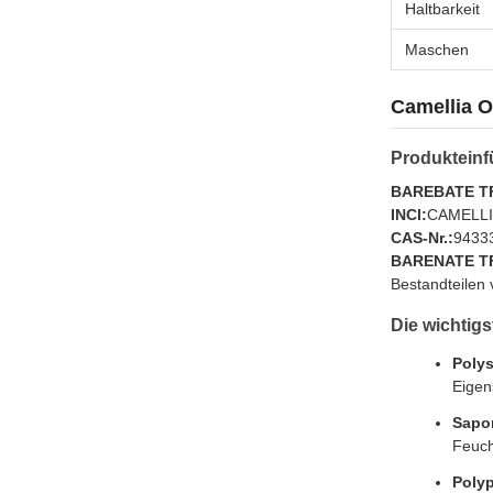
Haltbarkeit
Maschen
Camellia O
Produktein
BAREBATE TF:
INCI:
CAMELLI
CAS-Nr.:
9433
BARENATE T
Bestandteilen
Die wichtigs
Poly
Eigen
Sapo
Feuch
Poly