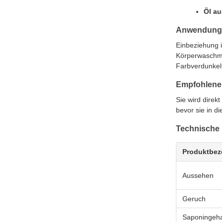
Öl au
Anwendung
Einbeziehung i
Körperwaschmi
Farbverdunkel
Empfohlene
Sie wird direk
bevor sie in d
Technische
Produktbez
Aussehen
Geruch
Saponingehal