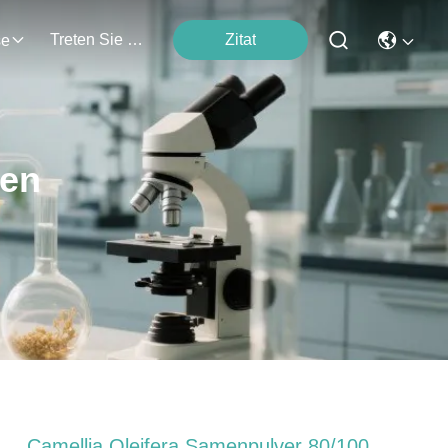
Treten Sie Mit Uns In Verbindung
Zitat
se
ten
Camellia Oleifera Samenpulver 80/100