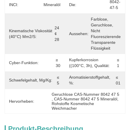
8042-
INCI:
Mineralöl
Die:
47-5
Farblose, 
Geruchlose, 
24 
Kinematische Viskosität
Nicht 
¢ 
Aussehen:
(40°C) Mm2/s:
Fluoreszierende 
28
Transparente 
Flüssigkeit
≥ 
Kupferkorrosion
≤ 
Cyber-Funktion:
30
((100°C, 3h), Qualität:
1
≤ 
Aromatisierstoffgehalt,
≤ 
Schwefelgehalt, Mg/kg:
5
%:
01
Geruchlose CAS-Nummer 8042 47 5
, 
CAS-Nummer 8042 47 5 Mineralöl
, 
Hervorheben:
Rohstoffe Kosmetische 
Weichmacher
Produkt-Beschreibung