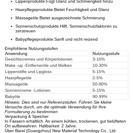
Lippenprodukte:
Fügt Glanz und Schmierigkeit hinzu
Haarpflegeprodukte:
Bietet Feuchtigkeit und Glanz
Massageöle:
Bietet ausgezeichnete Schmierung
Sonnenschutzprodukte:
Hilft, Sonnenschutzfaktoren zu
zerstreuen
Babypflegeprodukte:
Sanft und nicht reizend
Empfohlene Nutzungsstufen
Anwendung
Nutzungsstufe
Gesichtscremes und Körperlotionen
3-10%
Make -up -Entferneröle und Melken
10-30%
Lippenstifte und Lipgloss
5-15%
Haarpflegeöle
2-5%
Massageöle
50-80%
Sonnencreme -Lotionen
5-15%
Babyöle
90-99%
Hinweis: Dies sind nur Referenzstufen. Führen Sie kleine
Versuche durch, um die optimale Verwendung für Ihre
Formulierung zu bestimmen.
Verpackung & Speicher
In Fässern erhältlich. An einem kühlen, trockenen, gut belüfteten
Ort aufbewahren. Haltbarkeit: 2 Jahre.
Über Barel (Guangzhou) New Material Technology Co., Ltd.