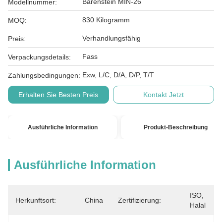
Bärenstein MIN-26
Modellnummer:
830 Kilogramm
MOQ:
Verhandlungsfähig
Preis:
Fass
Verpackungsdetails:
Exw, L/C, D/A, D/P, T/T
Zahlungsbedingungen:
Erhalten Sie Besten Preis
Kontakt Jetzt
Ausführliche Information
Produkt-Beschreibung
Ausführliche Information
ISO, 
Herkunftsort:
China
Zertifizierung:
Halal