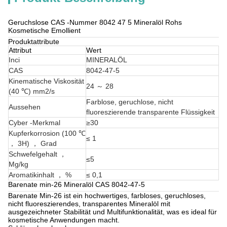
Geruchslose CAS -Nummer 8042 47 5 Mineralöl Rohs
Kosmetische Emollient
Produktattribute
Attribut
Wert
Inci
MINERALÖL
CAS
8042-47-5
Kinematische Viskosität
24 ～ 28
(40 ℃) mm2/s
Farblose, geruchlose, nicht
Aussehen
fluoreszierende transparente Flüssigkeit
Cyber ​​-Merkmal
≥30
Kupferkorrosion (100 ℃
≤ 1
， 3H) ， Grad
Schwefelgehalt ，
≤5
Mg/kg
Aromatikinhalt ， %
≤ 0,1
Barenate min-26 Mineralöl CAS 8042-47-5
Barenate Min-26 ist ein hochwertiges, farbloses, geruchloses,
nicht fluoreszierendes, transparentes Mineralöl mit
ausgezeichneter Stabilität und Multifunktionalität, was es ideal für
kosmetische Anwendungen macht.