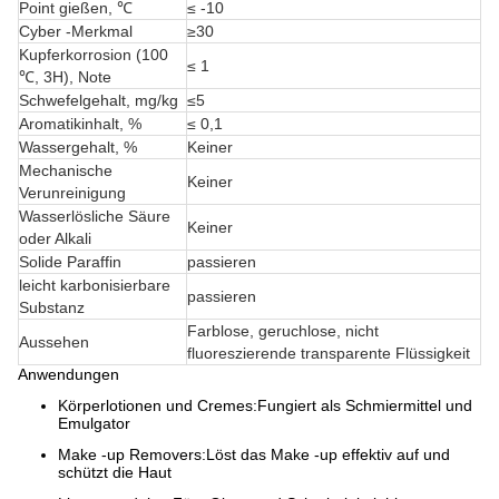
Point gießen, ℃
≤ -10
Cyber ​​-Merkmal
≥30
Kupferkorrosion (100
≤ 1
℃, 3H), Note
Schwefelgehalt, mg/kg
≤5
Aromatikinhalt, %
≤ 0,1
Wassergehalt, %
Keiner
Mechanische
Keiner
Verunreinigung
Wasserlösliche Säure
Keiner
oder Alkali
Solide Paraffin
passieren
leicht karbonisierbare
passieren
Substanz
Farblose, geruchlose, nicht
Aussehen
fluoreszierende transparente Flüssigkeit
Anwendungen
Körperlotionen und Cremes:
Fungiert als Schmiermittel und
Emulgator
Make -up Removers:
Löst das Make -up effektiv auf und
schützt die Haut