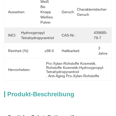
Weiß 
Bis 
Charakteristischer 
Aussehen:
Knapp 
Geruch:
Geruch
Weißes 
Pulver
Hydroxypropyl 
439685-
INCI:
CAS-Nr.:
Tetrahydropyrantriol
79-7
3 
Reinheit (%):
≥98.0
Haltbarkeit:
Jahre
Pro-Xylan-Rohstoffe Kosmetik
, 
Rohstoffe Kosmetik-Hydroxypropyl-
Hervorheben:
Tetrahydropyrantriol
, 
Anti-Aging Pro-Xylan-Rohstoffe
Produkt-Beschreibung