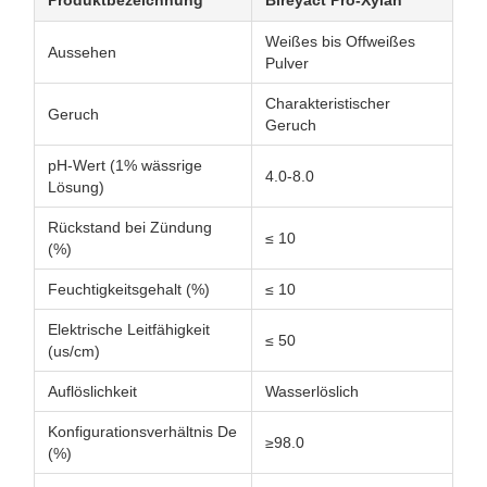
Produktbezeichnung
Bireyact Pro-Xylan
Weißes bis Offweißes
Aussehen
Pulver
Charakteristischer
Geruch
Geruch
pH-Wert (1% wässrige
4.0-8.0
Lösung)
Rückstand bei Zündung
≤ 10
(%)
Feuchtigkeitsgehalt (%)
≤ 10
Elektrische Leitfähigkeit
≤ 50
(us/cm)
Auflöslichkeit
Wasserlöslich
Konfigurationsverhältnis De
≥98.0
(%)